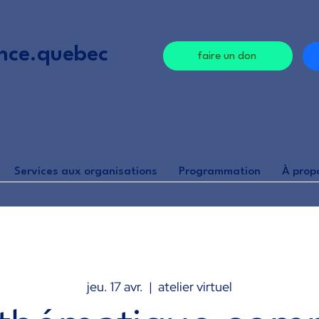
nce.quebec
faire un don
Services aux organisations
Programmation
À prop
jeu. 17 avr.
  |  
atelier virtuel