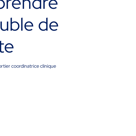
prendre
ouble de
te
rtier coordinatrice clinique