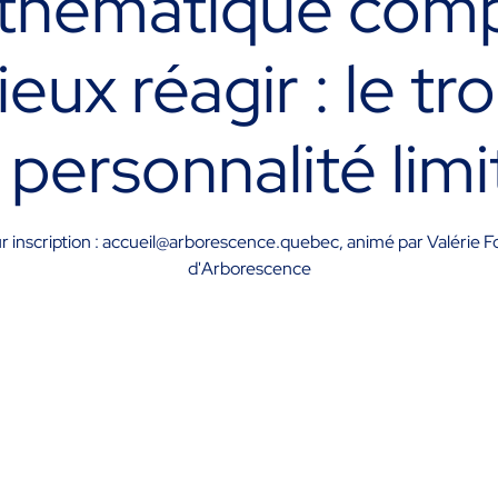
r thématique com
eux réagir : le tr
a personnalité limi
sur inscription : accueil@arborescence.quebec, animé par Valérie Fo
d'Arborescence