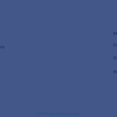
M'
F
ons
D
Po
© 2026
par Arborescence.