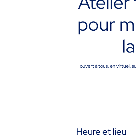
Atelie
pour mi
l
ouvert à tous, en virtuel, 
Heure et lieu