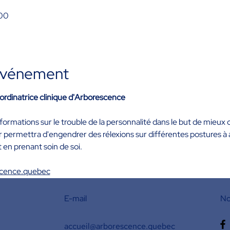
 00
'événement
oordinatrice clinique d'Arborescence
 informations sur le trouble de la personnalité dans le but de mieu
er permettra d'engendrer des rélexions sur différentes postures à 
t en prenant soin de soi.
scence.quebec
E-mail
No
accueil@arborescence.quebec