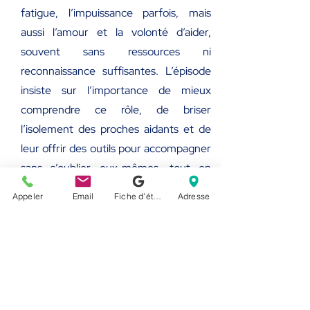
fatigue, l’impuissance parfois, mais
aussi l’amour et la volonté d’aider,
souvent sans ressources ni
reconnaissance suffisantes. L’épisode
insiste sur l’importance de mieux
comprendre ce rôle, de briser
l’isolement des proches aidants et de
leur offrir des outils pour accompagner
sans s’oublier eux-mêmes, tout en
rappelant que prendre soin de soi fait
Appeler
Email
Fiche d'établissement Google
Adresse
aussi partie du processus d’aide.
Écouter les épisodes
< retour