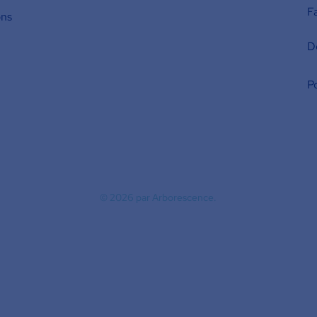
F
ons
D
Po
© 2026
par Arborescence.