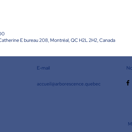
 00
Catherine E bureau 208, Montréal, QC H2L 2H2, Canada
E-mail
No
accueil@arborescence.quebec
M'