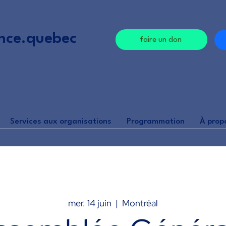
nce.quebec
faire un don
Services aux organisations
Programmation
À prop
mer. 14 juin
  |  
Montréal