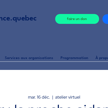
nce.quebec
faire un don
Services aux organisations
Programmation
À prop
mar. 16 déc.
  |  
atelier virtuel