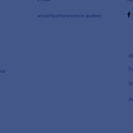
accueil@arborescence.quebec
M'
F
ons
D
Po