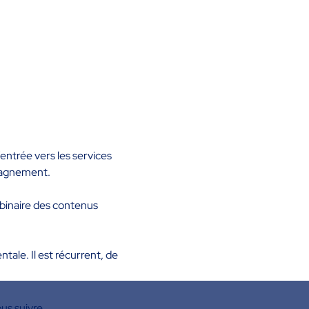
entrée vers les services 
mpagnement.
binaire des contenus 
le. Il est récurrent, de 
us suivre