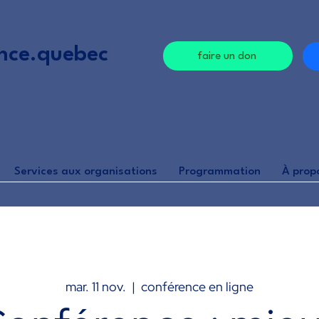
nce.quebec
faire un don
Services aux organisations
Programmation
À prop
mar. 11 nov.
  |  
conférence en ligne