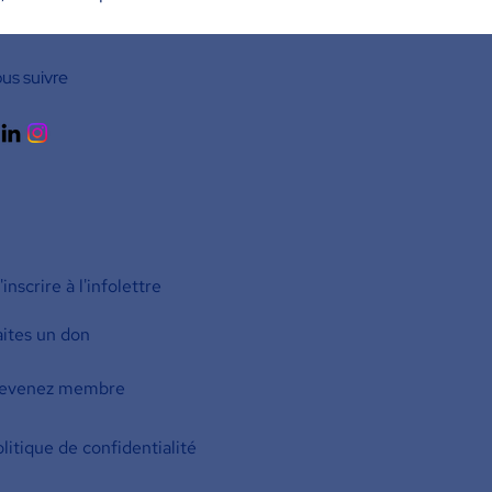
us suivre
inscrire à l'infolettre
aites un don
evenez membre
litique de confidentialité