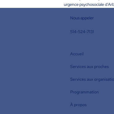
urgence psychosociale d'Arb
Nous appeler
514-524-7131
Accueil
Services aux proches
Services aux organisati
Programmation
À propos