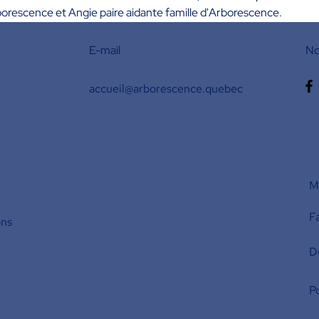
orescence et Angie paire aidante famille d'Arborescence. 
E-mail
No
accueil@arborescence.quebec
M'
F
ons
D
Po