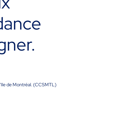
ux
dance
gner.
l'Ile de Montréal. (CCSMTL)