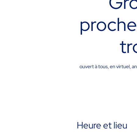
Gro
proche
tr
ouvert à tous, en virtuel,
Heure et lieu