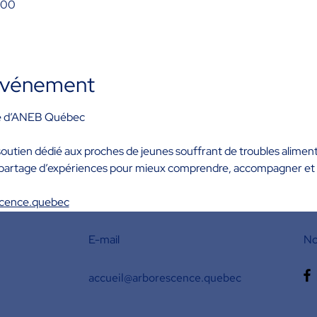
h 00
'événement
 d’
ANEB Québec
utien dédié aux proches de jeunes souffrant de troubles alimenta
t partage d’expériences pour mieux comprendre, accompagner et p
scence.quebec
E-mail
No
accueil@arborescence.quebec