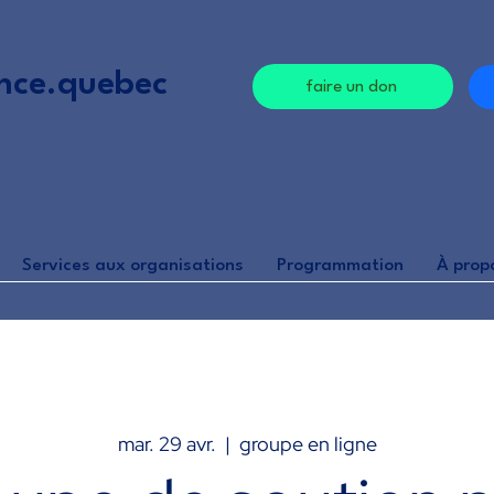
nce.quebec
faire un don
Services aux organisations
Programmation
À prop
mar. 29 avr.
  |  
groupe en ligne