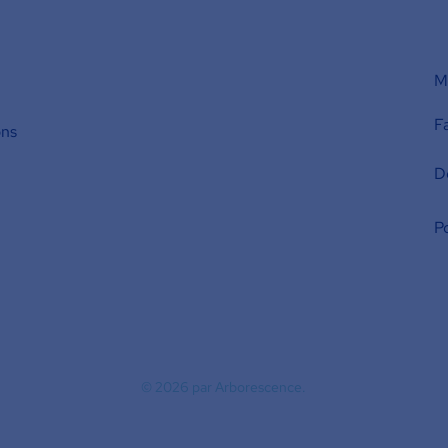
M'
F
ons
D
Po
© 2026
par Arborescence.