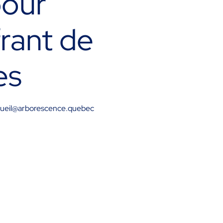
pour
rant de
res
accueil@arborescence.quebec