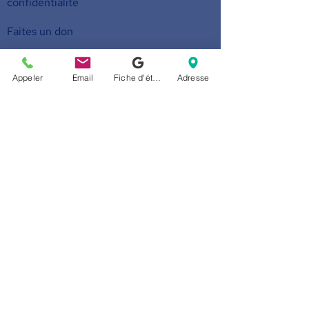
confidentialité
Faites un don
Devenez membre
Appeler
Email
Fiche d'établissement Google
Adresse
Nous appeler
514-524-7131
E-mail
accueil@arborescence.quebec
Nous suivre
© 2026
par Arborescence.