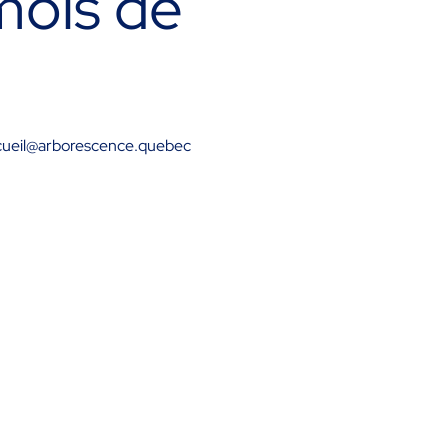
mois de
: accueil@arborescence.quebec