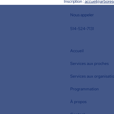
Inscription : 
accueil@arbore
Nous appeler
514-524-7131
Accueil
Services aux proches
Services aux organisati
Programmation
À propos