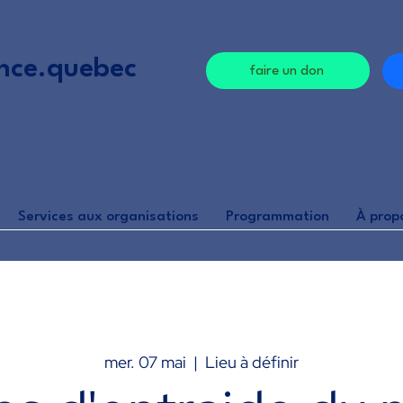
nce.quebec
faire un don
Services aux organisations
Programmation
À prop
mer. 07 mai
  |  
Lieu à définir