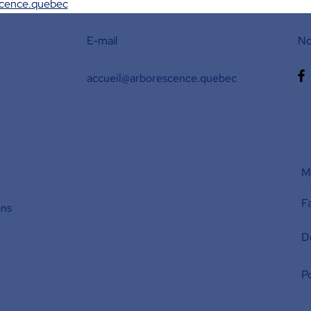
scence.quebec
E-mail
No
accueil@arborescence.quebec
M'
F
ons
D
Po