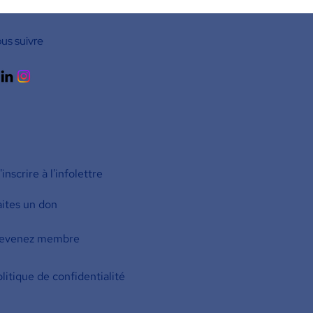
us suivre
inscrire à l'infolettre
aites un don
evenez membre
litique de confidentialité