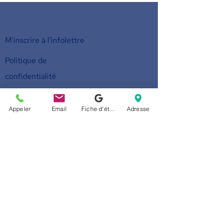
M'inscrire à l'infolettre
Politique de
confidentialité
Faites un don
Appeler
Email
Fiche d'établissement Google
Adresse
Devenez membre
Nous appeler
514-524-7131
E-mail
accueil@arborescence.quebec
Nous suivre