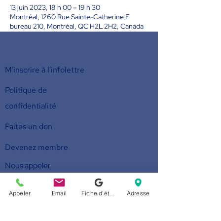
13 juin 2023, 18 h 00 – 19 h 30
Montréal, 1260 Rue Sainte-Catherine E
bureau 210, Montréal, QC H2L 2H2, Canada
M'inscrire à l'infolettre
Politique de
confidentialité
Faites un don
Devenez membre
Nous appeler
514-524-7131
Appeler
Email
Fiche d'établissement Google
Adresse
E-mail
accueil@arborescence.quebec