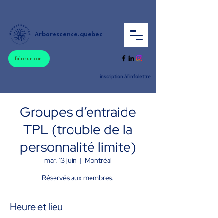
Arborescence.quebec
faire un don
inscription à l'infolettre
Groupes d’entraide
TPL (trouble de la
personnalité limite)
mar. 13 juin
  |  
Montréal
Réservés aux membres.
Heure et lieu