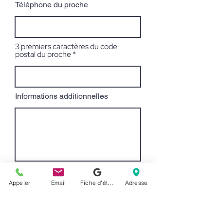
Téléphone du proche
3 premiers caractères du code
postal du proche
Informations additionnelles
J’ai obtenu le consentement de
la personne référée concernant
Appeler
Email
Fiche d'établissement Google
Adresse
le recueil, la conservation et
l'utilisation de ses
renseignements personnels afin
que nous puissions
communiquer avec elle.