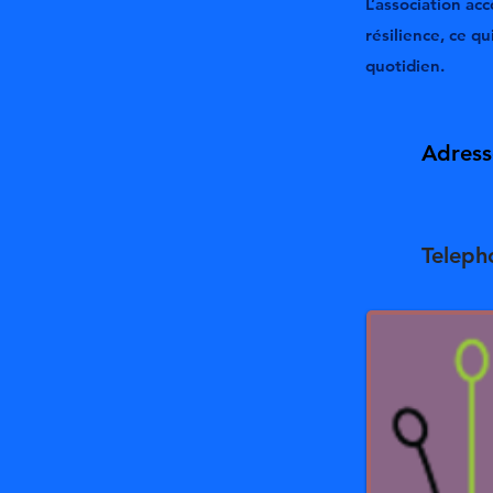
L’association a
résilience, ce 
quotidien.
Adress
Teleph