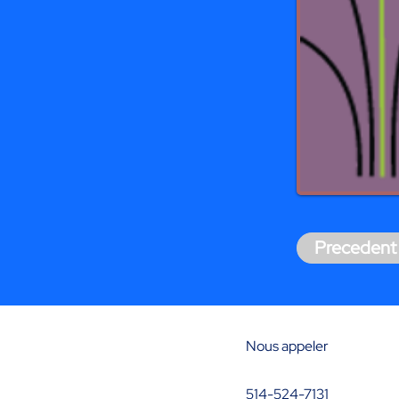
Precedent
Nous appeler
514-524-7131