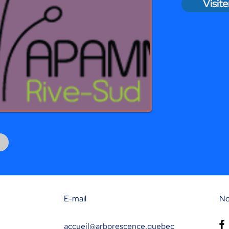
Visite
E-mail
No
accueil@arborescence.quebec