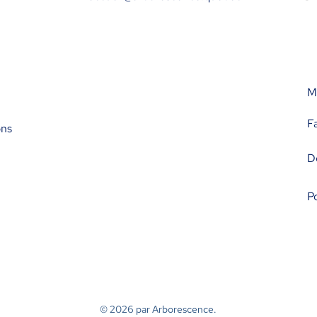
M'
F
ons
D
Po
© 2026
par Arborescence.