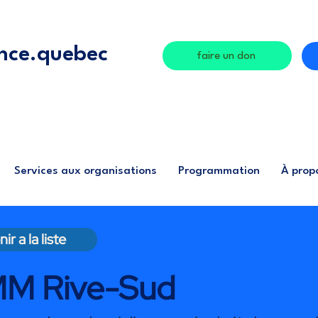
nce.quebec
faire un don
Services aux organisations
Programmation
À prop
ir a la liste
M Rive-Sud