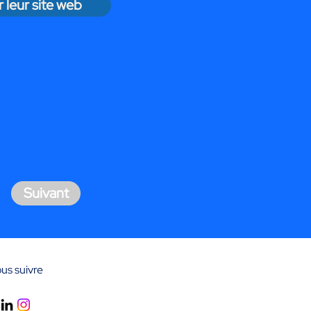
r leur site web
Suivant
us suivre