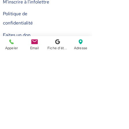
M'inscrire à l'infolettre
Politique de
confidentialité
Faites un don
Devenez membre
Appeler
Email
Fiche d'établissement Google
Adresse
Nous appeler
514-524-7131
E-mail
accueil@arborescence.quebec
Nous suivre