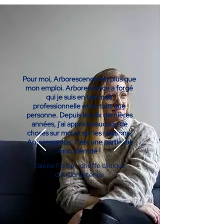
Pour moi, Arborescence est plus que
mon emploi. Arborescence a forgé
qui je suis en tant que
professionnelle et en tant que
personne. Depuis les dix dernières
années, j'ai appris beaucoup de
choses sur moi et sur les relations.
Arborescence, c'est une partie de
mon identité !
Valérie Fortier, cheffe clinique
d'Arborescence