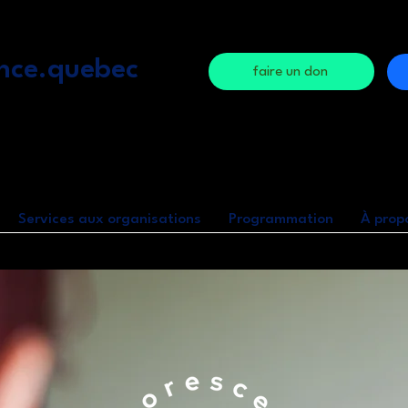
nce.quebec
faire un don
Services aux organisations
Programmation
À prop