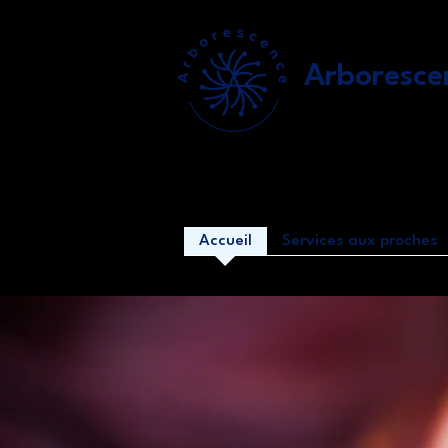
Arboresce
Accueil
Services aux proches