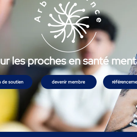
ur les proches en santé ment
in de soutien
devenir membre
référenceme