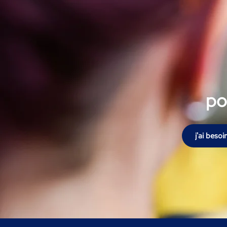
po
j'ai beso