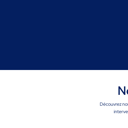
No
Découvrez nos 
interve