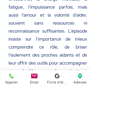
fatigue, l’impuissance parfois, mais
aussi l’amour et la volonté d’aider,
souvent sans ressources ni
reconnaissance suffisantes. L’épisode
insiste sur l’importance de mieux
comprendre ce rôle, de briser
l’isolement des proches aidants et de
leur offrir des outils pour accompagner
sans s’oublier eux-mêmes, tout en
rappelant que prendre soin de soi fait
Appeler
Email
Fiche d'établissement Google
Adresse
aussi partie du processus d’aide.
Écouter les épisodes
< retour