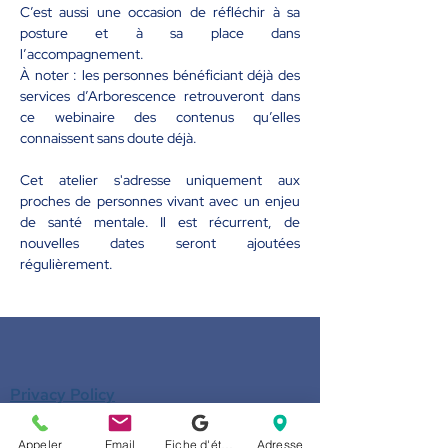
C’est aussi une occasion de réfléchir à sa 
posture et à sa place dans 
l’accompagnement.
À noter : les personnes bénéficiant déjà des 
services d’Arborescence retrouveront dans 
ce webinaire des contenus qu’elles 
connaissent sans doute déjà.
Cet atelier s'adresse uniquement aux 
proches de personnes vivant avec un enjeu 
de santé mentale. Il est récurrent, de 
nouvelles dates seront ajoutées 
régulièrement.
Privacy Policy
Privacy Policy
Appeler
Email
Fiche d'établissement Google
Adresse