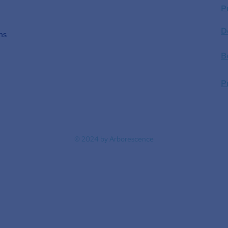
P
D
ns
B
P
© 2024 by Arborescence