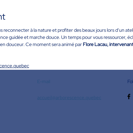
nt
econnecter à la nature et profiter des beaux jours lors d’un atel
ence guidée et marche douce. Un temps pour vous ressourcer, éc
r en douceur. Ce moment sera animé par
 Flore Lacau, intervenan
scence.quebec
E-mail
Fo
accueil@arborescence.quebec