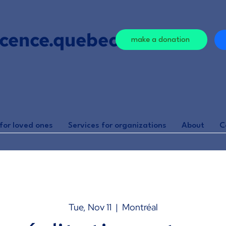
cence.quebec
make a donation
for loved ones
Services for organizations
About
C
Tue, Nov 11
  |  
Montréal