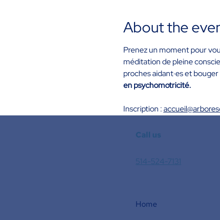
About the eve
Prenez un moment pour vous r
méditation de pleine consci
proches aidant·es et bouge
en psychomotricité. 
Inscription : 
accueil@arbore
Call us
514-524-7131
Home