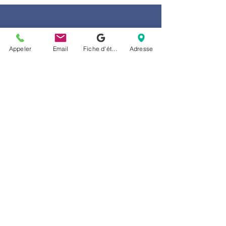
Privacy Policy
Appeler
Email
Fiche d'établissement Google
Adresse
Privacy Policy
Donate
Become a member
Call us
514-524-7131
E-mail
accueil@arborescence.quebec
Follow