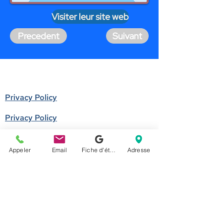
Visiter leur site web
Precedent
Suivant
Privacy Policy
Privacy Policy
Donate
Appeler
Email
Fiche d'établissement Google
Adresse
Become a member
Call us
514-524-7131
E-mail